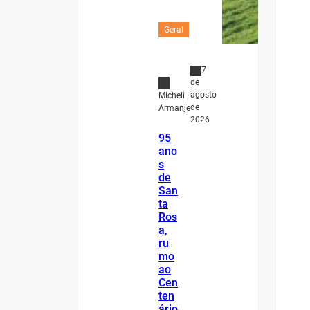
Geral
7
de
agosto
Micheli
de
Armanje
2026
95
ano
s
de
San
ta
Ros
a,
ru
mo
ao
Cen
ten
ário