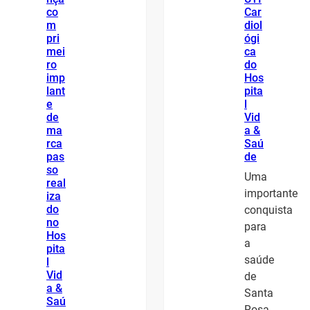
co
Car
m
diol
pri
ógi
mei
ca
ro
do
imp
Hos
lant
pita
e
l
de
Vid
ma
a &
rca
Saú
pas
de
so
Uma
real
importante
iza
do
conquista
no
para
Hos
a
pita
saúde
l
Vid
de
a &
Santa
Saú
Rosa