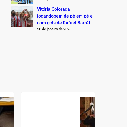
Vitória Colorada
jogandobem de pé em pé e
com gols de Rafael Borré!
28 de janeiro de 2025