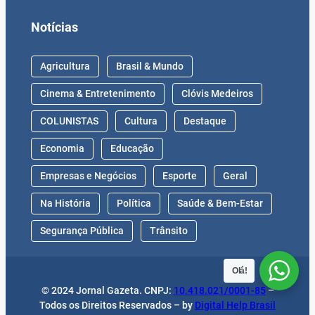
Notícias
Agricultura
Brasil & Mundo
Cinema & Entretenimento
Clóvis Medeiros
COLUNISTAS
Cultura
Destaque
Economia
Educação
Empresas e Negócios
Esporte
Geral
Na História
Política
Saúde & Bem-Estar
Segurança Pública
Trânsito
Olá!
© 2024 Jornal Gazeta. CNPJ:
10.418.021/0001-85
–
Todos os Direitos Reservados – by
Digital Help Brasil