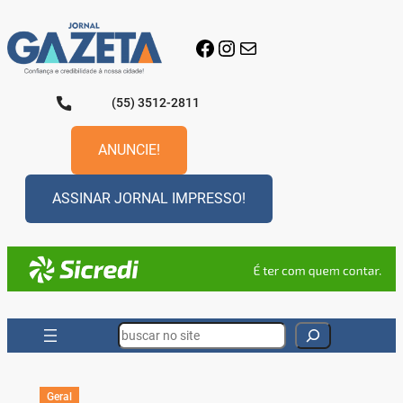
Pular
para
Facebook
Instagram
E-mail
o
conteúdo
(55) 3512-2811
ANUNCIE!
ASSINAR JORNAL IMPRESSO!
Search
Geral