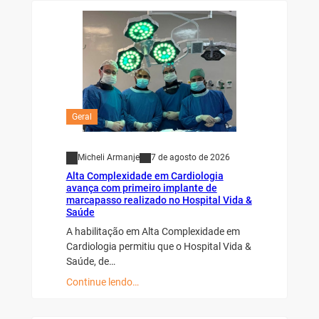
Geral
Micheli Armanje
7 de agosto de 2026
Alta Complexidade em Cardiologia
avança com primeiro implante de
marcapasso realizado no Hospital Vida &
Saúde
A habilitação em Alta Complexidade em
Cardiologia permitiu que o Hospital Vida &
Saúde, de…
Continue lendo…