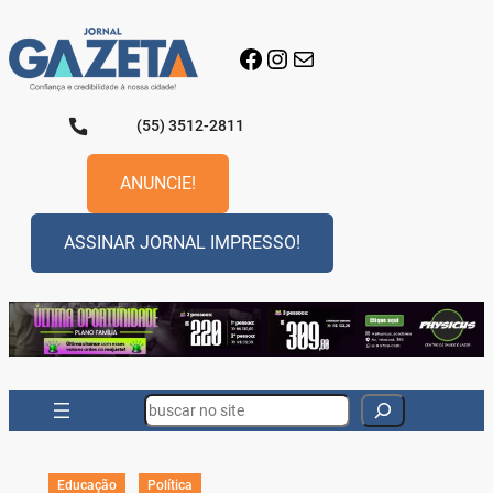
Pular
para
Facebook
Instagram
E-mail
o
conteúdo
(55) 3512-2811
ANUNCIE!
ASSINAR JORNAL IMPRESSO!
Search
Educação
Política