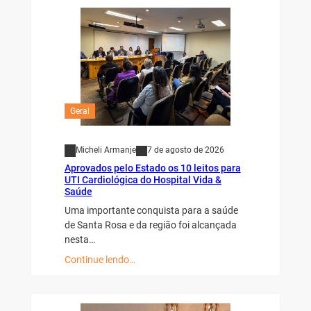
Geral
Micheli Armanje
7 de agosto de 2026
Aprovados pelo Estado os 10 leitos para
UTI Cardiológica do Hospital Vida &
Saúde
Uma importante conquista para a saúde
de Santa Rosa e da região foi alcançada
nesta…
Continue lendo…