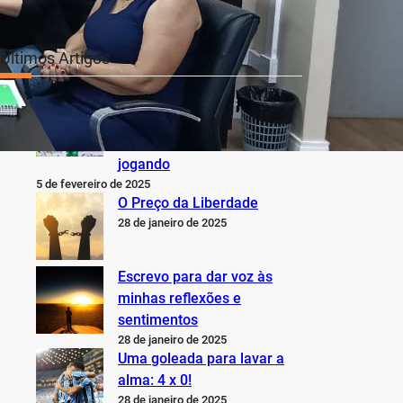
Últimos Artigos
O Inter não está jogando
nem perto do que sabe,
pode e deveria estar
jogando
5 de fevereiro de 2025
O Preço da Liberdade
28 de janeiro de 2025
Escrevo para dar voz às
minhas reflexões e
sentimentos
28 de janeiro de 2025
Uma goleada para lavar a
alma: 4 x 0!
28 de janeiro de 2025