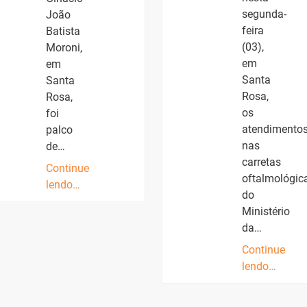
segunda-
João
feira
Batista
(03),
Moroni,
em
em
Santa
Santa
Rosa,
Rosa,
os
foi
atendimento
palco
nas
de…
carretas
Continue
oftalmológic
lendo…
do
Ministério
da…
Continue
lendo…