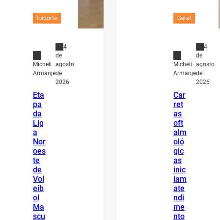
Esporte
Geral
4
4
de
de
agosto
agosto
Micheli
Micheli
de
de
Armanje
Armanje
2026
2026
Eta
Car
pa
ret
da
as
Lig
oft
a
alm
Nor
oló
oes
gic
te
as
de
inic
Vol
iam
eib
ate
ol
ndi
Ma
me
scu
nto