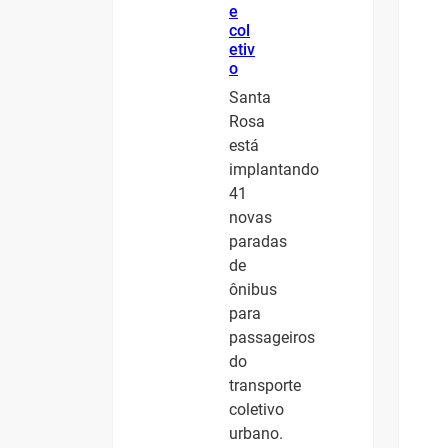
e
col
etiv
o
Santa
Rosa
está
implantando
41
novas
paradas
de
ônibus
para
passageiros
do
transporte
coletivo
urbano.