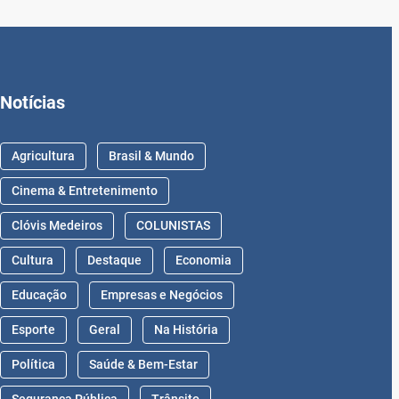
Notícias
Agricultura
Brasil & Mundo
Cinema & Entretenimento
Clóvis Medeiros
COLUNISTAS
Cultura
Destaque
Economia
Educação
Empresas e Negócios
Esporte
Geral
Na História
Política
Saúde & Bem-Estar