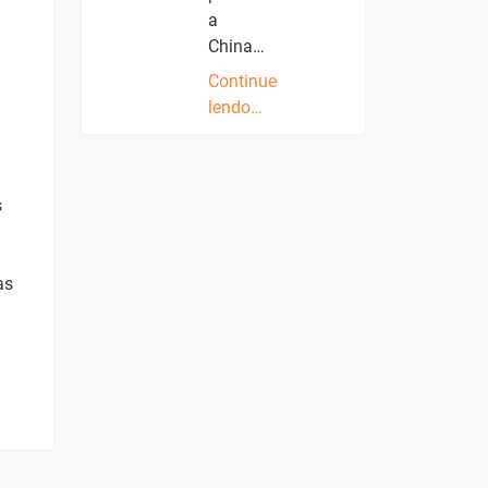
a
China…
Continue
lendo…
s
as