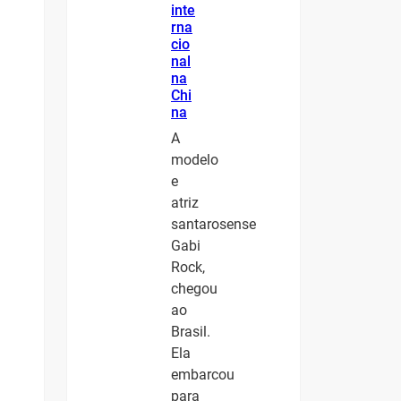
inte
rna
cio
nal
na
Chi
na
A
modelo
e
atriz
santarosense
Gabi
Rock,
chegou
ao
Brasil.
Ela
embarcou
para