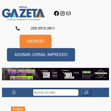
Pular
para
Facebook
Instagram
E-mail
o
conteúdo
(55) 3512-2811
ANUNCIE!
ASSINAR JORNAL IMPRESSO!
Search
Política