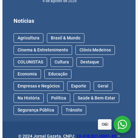
4 de agosto de 2026
Notícias
Agricultura
Brasil & Mundo
Cinema & Entretenimento
Clóvis Medeiros
COLUNISTAS
Cultura
Destaque
Economia
Educação
Empresas e Negócios
Esporte
Geral
Na História
Política
Saúde & Bem-Estar
Segurança Pública
Trânsito
Olá!
© 2024 Jornal Gazeta. CNPJ:
10.418.021/0001-85
–