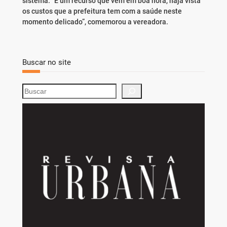
sistema. “É um recurso que vem em boa hora, haja vista
os custos que a prefeitura tem com a saúde neste
momento delicado”, comemorou a vereadora.
Buscar no site
S
e
a
r
c
h