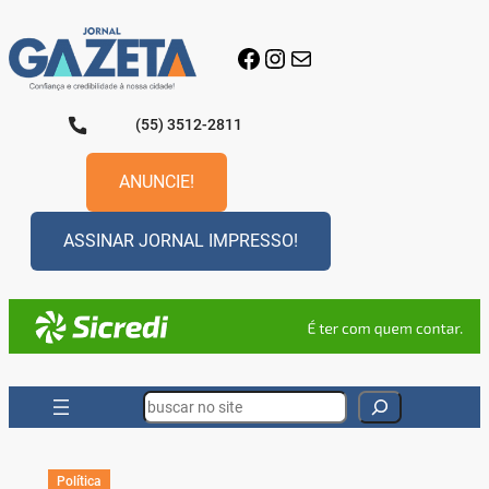
Pular
para
Facebook
Instagram
E-mail
o
conteúdo
(55) 3512-2811
ANUNCIE!
ASSINAR JORNAL IMPRESSO!
Search
Política