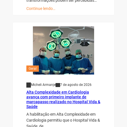
transformações podem ser percebidas…
Continue lendo…
Geral
Micheli Armanje
7 de agosto de 2026
Alta Complexidade em Cardiologia
avança com primeiro implante de
marcapasso realizado no Hospital Vida &
Saúde
A habilitação em Alta Complexidade em
Cardiologia permitiu que o Hospital Vida &
Saúde, de…