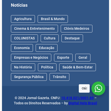
Notícias
Agricultura
Brasil & Mundo
Cinema & Entretenimento
Clóvis Medeiros
COLUNISTAS
Cultura
Destaque
Economia
Educação
Empresas e Negócios
Esporte
Geral
Na História
Política
Saúde & Bem-Estar
Segurança Pública
Trânsito
Olá!
© 2024 Jornal Gazeta. CNPJ:
10.418.021/0001-85
–
Todos os Direitos Reservados – by
Digital Help Brasil