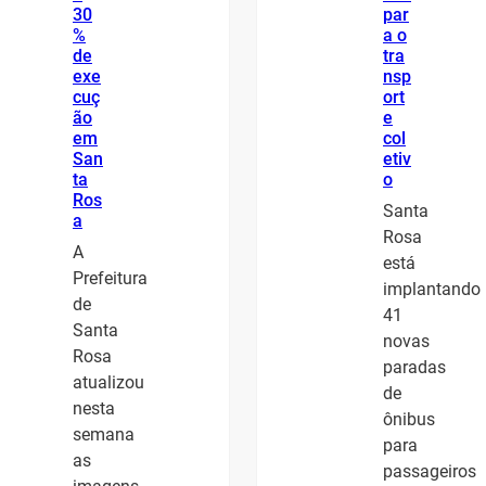
30
par
%
a o
de
tra
exe
nsp
cuç
ort
ão
e
em
col
San
etiv
ta
o
Ros
Santa
a
Rosa
A
está
Prefeitura
implantando
de
41
Santa
novas
Rosa
paradas
atualizou
de
nesta
ônibus
semana
para
as
passageiros