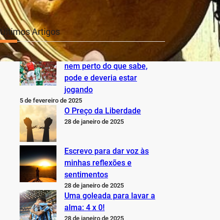
Últimos Artigos
O Inter não está jogando
nem perto do que sabe,
pode e deveria estar
jogando
5 de fevereiro de 2025
O Preço da Liberdade
28 de janeiro de 2025
Escrevo para dar voz às
minhas reflexões e
sentimentos
28 de janeiro de 2025
Uma goleada para lavar a
alma: 4 x 0!
28 de janeiro de 2025