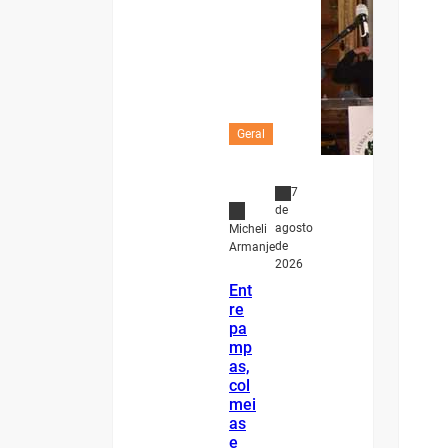
Geral
7
de
agosto
Micheli
de
Armanje
2026
Ent
re
pa
mp
as,
col
mei
as
e