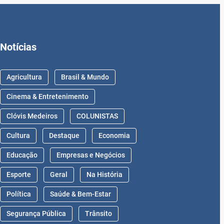
Notícias
Agricultura
Brasil & Mundo
Cinema & Entretenimento
Clóvis Medeiros
COLUNISTAS
Cultura
Destaque
Economia
Educação
Empresas e Negócios
Esporte
Geral
Na História
Política
Saúde & Bem-Estar
Segurança Pública
Trânsito