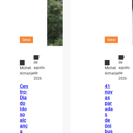
Geral
Geral
7
4
de
de
agosto
agosto
Micheli
Micheli
de
de
Armanje
Armanje
2026
2026
Cen
41
tro-
nov
Dia
as
do
par
Ido
ada
so
s
alc
de
anç
ôni
a
bus