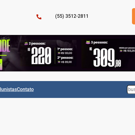
(55) 3512-2811
Sea
lunistas
Contato