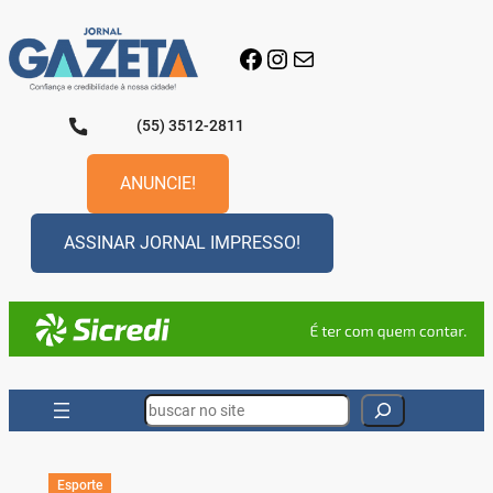
Pular
para
Facebook
Instagram
E-mail
o
conteúdo
(55) 3512-2811
ANUNCIE!
ASSINAR JORNAL IMPRESSO!
Search
Esporte