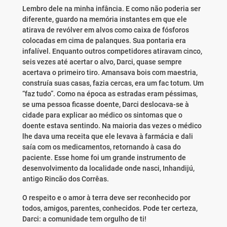
Lembro dele na minha infância. E como não poderia ser
diferente, guardo na memória instantes em que ele
atirava de revólver em alvos como caixa de fósforos
colocadas em cima de palanques. Sua pontaria era
infalível. Enquanto outros competidores atiravam cinco,
seis vezes até acertar o alvo, Darci, quase sempre
acertava o primeiro tiro. Amansava bois com maestria,
construía suas casas, fazia cercas, era um fac totum. Um
“faz tudo”. Como na época as estradas eram péssimas,
se uma pessoa ficasse doente, Darci deslocava-se à
cidade para explicar ao médico os sintomas que o
doente estava sentindo. Na maioria das vezes o médico
lhe dava uma receita que ele levava à farmácia e dali
saía com os medicamentos, retornando à casa do
paciente. Esse home foi um grande instrumento de
desenvolvimento da localidade onde nasci, Inhandijú,
antigo Rincão dos Corrêas.
O respeito e o amor à terra deve ser reconhecido por
todos, amigos, parentes, conhecidos. Pode ter certeza,
Darci: a comunidade tem orgulho de ti!