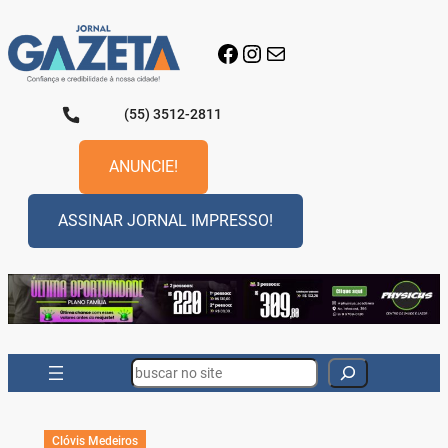
Pular
para
Facebook
Instagram
E-mail
o
conteúdo
(55) 3512-2811
ANUNCIE!
ASSINAR JORNAL IMPRESSO!
Search
Clóvis Medeiros