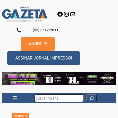
Pular
para
Facebook
Instagram
E-mail
o
conteúdo
(55) 3512-2811
ANUNCIE!
ASSINAR JORNAL IMPRESSO!
Search
Destaque