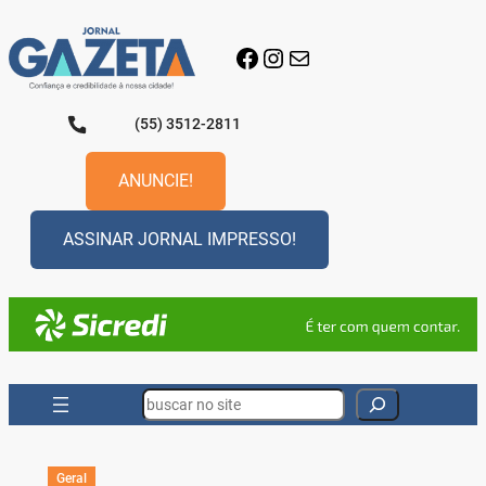
Pular
para
Facebook
Instagram
E-mail
o
conteúdo
(55) 3512-2811
ANUNCIE!
ASSINAR JORNAL IMPRESSO!
Search
Geral