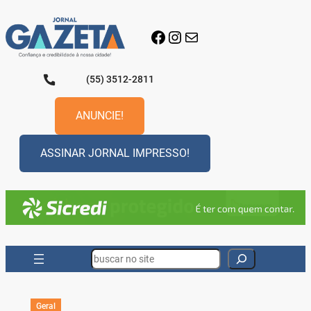
Pular
para
Facebook
Instagram
E-mail
o
conteúdo
(55) 3512-2811
ANUNCIE!
ASSINAR JORNAL IMPRESSO!
Search
Geral