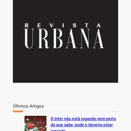
r
c
h
Últimos Artigos
O Inter não está jogando nem perto
do que sabe, pode e deveria estar