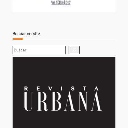
Buscar no site
S
e
a
r
c
h