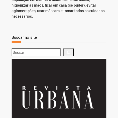
higienizar as mãos, ficar em casa (se puder), evitar
aglomerações, usar máscara e tomar todos os cuidados
necessários.
Buscar no site
S
e
a
r
c
h