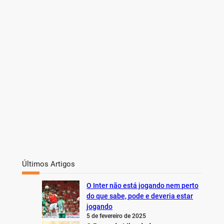
h
Últimos Artigos
O Inter não está jogando nem perto
do que sabe, pode e deveria estar
jogando
5 de fevereiro de 2025
O Preço da Liberdade