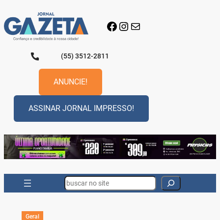
Pular
para
Facebook
Instagram
E-mail
o
conteúdo
(55) 3512-2811
ANUNCIE!
ASSINAR JORNAL IMPRESSO!
Search
Geral