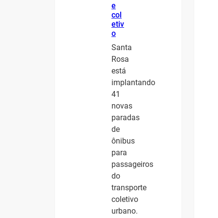
e
col
etiv
o
Santa
Rosa
está
implantando
41
novas
paradas
de
ônibus
para
passageiros
do
transporte
coletivo
urbano.