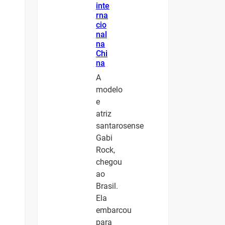
inte
rna
cio
nal
na
Chi
na
A
modelo
e
atriz
santarosense
Gabi
Rock,
chegou
ao
Brasil.
Ela
embarcou
para