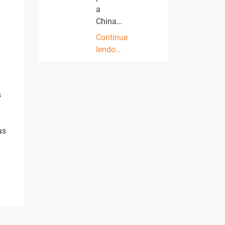
a
China…
Continue
lendo…
s
as