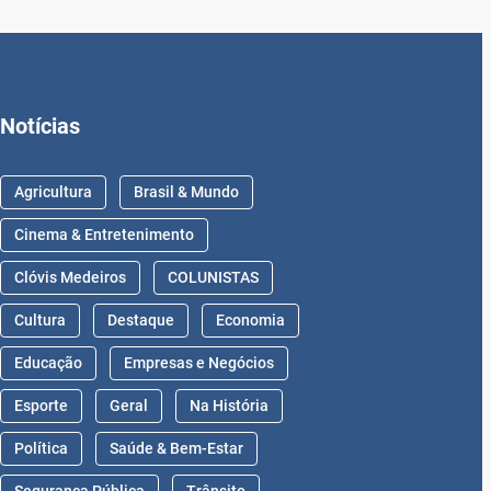
Notícias
Agricultura
Brasil & Mundo
Cinema & Entretenimento
Clóvis Medeiros
COLUNISTAS
Cultura
Destaque
Economia
Educação
Empresas e Negócios
Esporte
Geral
Na História
Política
Saúde & Bem-Estar