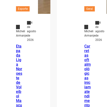
Esporte
Geral
4
4
de
de
agosto
agosto
Micheli
Micheli
de
de
Armanje
Armanje
2026
2026
Eta
Car
pa
ret
da
as
Lig
oft
a
alm
Nor
oló
oes
gic
te
as
de
inic
Vol
iam
eib
ate
ol
ndi
Ma
me
scu
nto