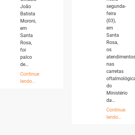
segunda-
João
feira
Batista
(03),
Moroni,
em
em
Santa
Santa
Rosa,
Rosa,
os
foi
atendimento
palco
nas
de…
carretas
Continue
oftalmológic
lendo…
do
Ministério
da…
Continue
lendo…