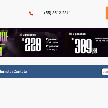
(55) 3512-2811
Sea
lunistas
Contato