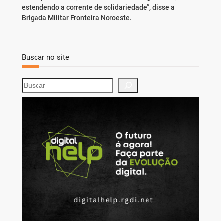
estendendo a corrente de solidariedade”, disse a
Brigada Militar Fronteira Noroeste.
Buscar no site
S
e
a
r
c
h