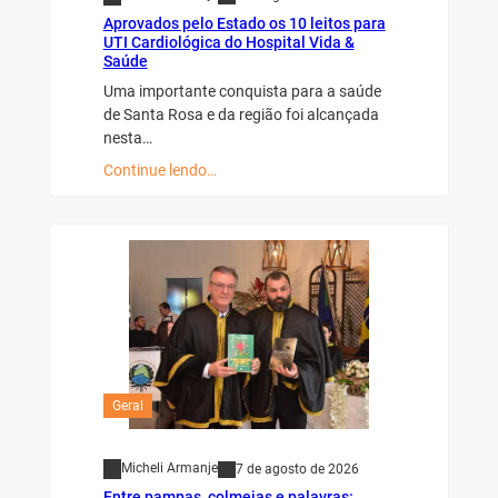
Aprovados pelo Estado os 10 leitos para
UTI Cardiológica do Hospital Vida &
Saúde
Uma importante conquista para a saúde
de Santa Rosa e da região foi alcançada
nesta…
Continue lendo…
Geral
Micheli Armanje
7 de agosto de 2026
Entre pampas, colmeias e palavras: