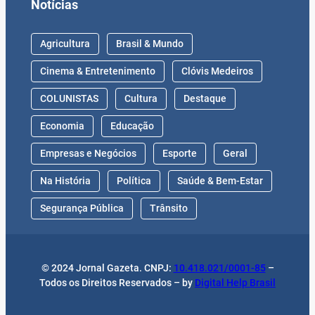
Notícias
Agricultura
Brasil & Mundo
Cinema & Entretenimento
Clóvis Medeiros
COLUNISTAS
Cultura
Destaque
Economia
Educação
Empresas e Negócios
Esporte
Geral
Na História
Política
Saúde & Bem-Estar
Segurança Pública
Trânsito
© 2024 Jornal Gazeta. CNPJ:
10.418.021/0001-85
–
Todos os Direitos Reservados – by
Digital Help Brasil