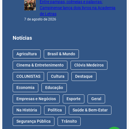
Entre pampas, colmeias e palavras:
Campinense lança dois livros na Academia
de Letras
7 de agosto de 2026
Notícias
Agricultura
Brasil & Mundo
Cinema & Entretenimento
Clóvis Medeiros
COLUNISTAS
Cultura
Destaque
Economia
Educação
Empresas e Negócios
Esporte
Geral
Na História
Política
Saúde & Bem-Estar
Segurança Pública
Trânsito