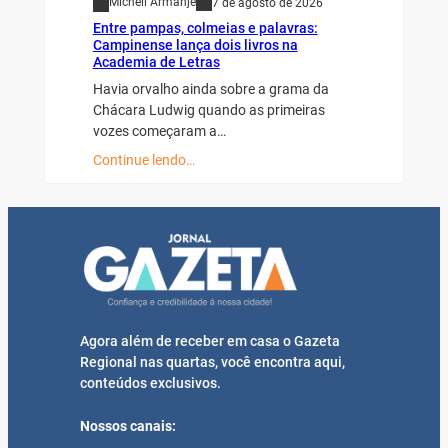
Micheli Armanje
7 de agosto de 2026
Entre pampas, colmeias e palavras:
Campinense lança dois livros na
Academia de Letras
Havia orvalho ainda sobre a grama da
Chácara Ludwig quando as primeiras
vozes começaram a…
Continue lendo…
Agora além de receber em casa o Gazeta
Regional nas quartas, você encontra aqui,
conteúdos exclusivos.
Nossos canais: