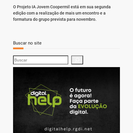
O Projeto IA Jovem Coopermil está em sua segunda
edição com a realização de mais um encontro e a
formatura do grupo prevista para novembro.
Buscar no site
S
e
a
r
c
h