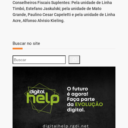
Conselheiros Fiscais Suplentes: Pela unidade de Linha
Timbó, Estefano Jaskulski; pela unidade de Mato
Grande, Paulino Cesar Capeletti e pela unidade de Linha
Acre, Alfonso Alvisio Kieling.
Buscar no site
S
e
a
r
c
h