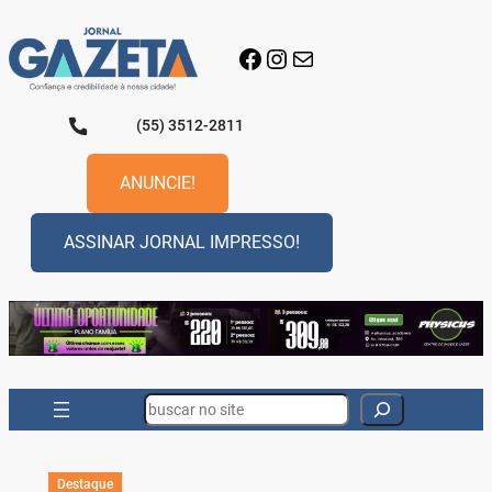
Pular
para
Facebook
Instagram
E-mail
o
conteúdo
(55) 3512-2811
ANUNCIE!
ASSINAR JORNAL IMPRESSO!
Search
Destaque