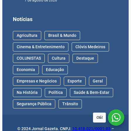
7 de agosto de 2026
Notícias
Agricultura
Brasil & Mundo
Cinema & Entretenimento
Clóvis Medeiros
COLUNISTAS
Cultura
Destaque
Economia
Educação
Empresas e Negócios
Esporte
Geral
Na História
Política
Saúde & Bem-Estar
Segurança Pública
Trânsito
Olá!
© 2024 Jornal Gazeta. CNPJ:
10.418.021/0001-85
–