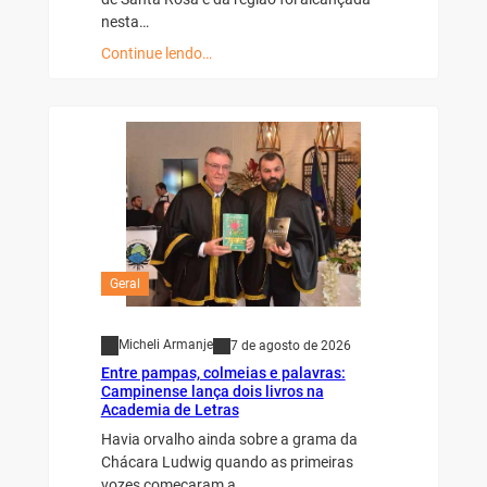
nesta…
Continue lendo…
Geral
Micheli Armanje
7 de agosto de 2026
Entre pampas, colmeias e palavras:
Campinense lança dois livros na
Academia de Letras
Havia orvalho ainda sobre a grama da
Chácara Ludwig quando as primeiras
vozes começaram a…