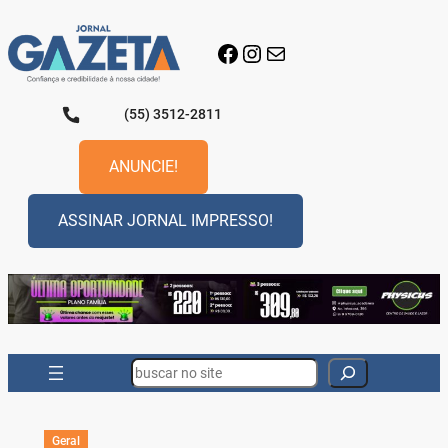
Pular
para
Facebook
Instagram
E-mail
o
conteúdo
(55) 3512-2811
ANUNCIE!
ASSINAR JORNAL IMPRESSO!
Search
Geral