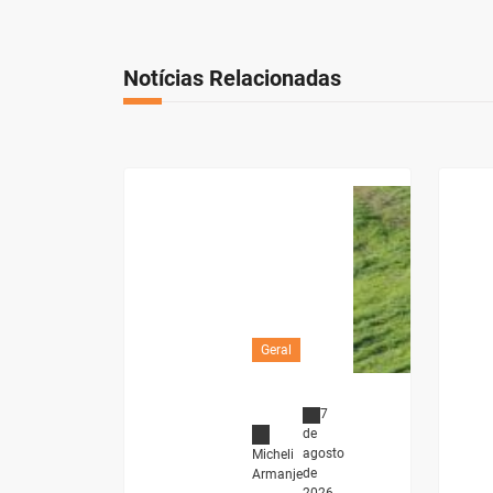
Notícias Relacionadas
Geral
7
de
agosto
Micheli
de
Armanje