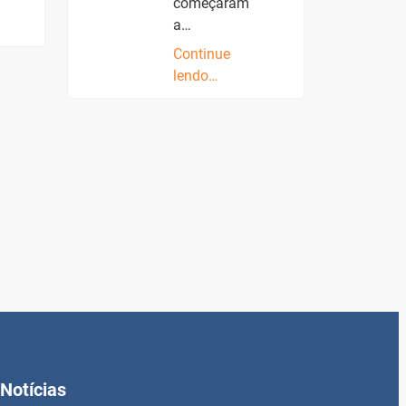
começaram
a…
Continue
lendo…
Notícias