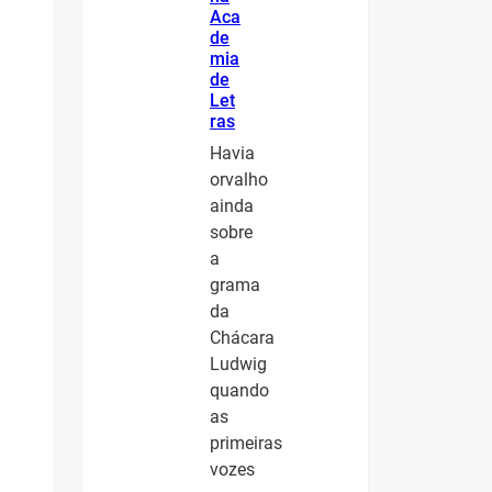
Aca
de
mia
de
Let
ras
Havia
orvalho
ainda
sobre
a
grama
da
Chácara
Ludwig
quando
as
primeiras
vozes