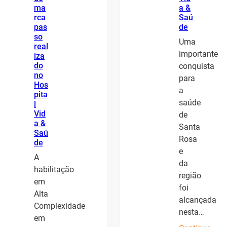
ma
a &
rca
Saú
pas
de
so
Uma
real
importante
iza
do
conquista
no
para
Hos
a
pita
saúde
l
Vid
de
a &
Santa
Saú
Rosa
de
e
A
da
habilitação
região
em
foi
Alta
alcançada
Complexidade
nesta…
em