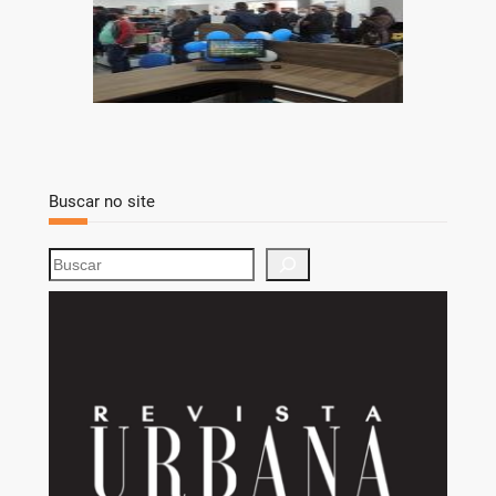
Buscar no site
S
e
a
r
c
h