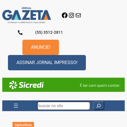
Pular
para
Facebook
Instagram
E-mail
o
conteúdo
(55) 3512-2811
ANUNCIE!
ASSINAR JORNAL IMPRESSO!
Search
Agricultura