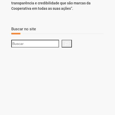
transparência e credibilidade que são marcas da
Cooperativa em todas as suas ações”.
Buscar no site
S
e
a
r
c
h