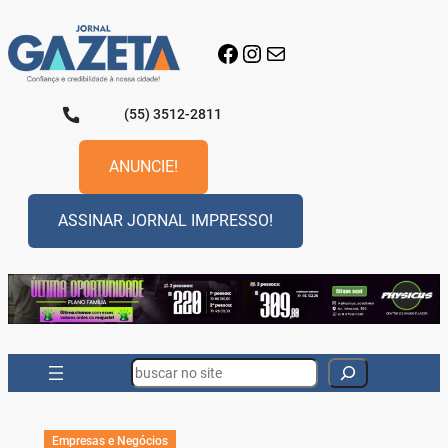
Pular
para
Facebook
Instagram
E-mail
o
conteúdo
(55) 3512-2811
ANUNCIE!
ASSINAR JORNAL IMPRESSO!
Search
Empresas e Negócios