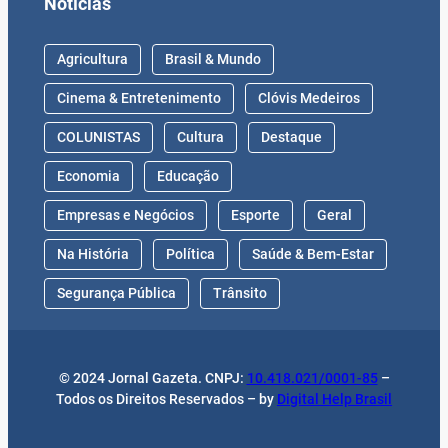
Notícias
Agricultura
Brasil & Mundo
Cinema & Entretenimento
Clóvis Medeiros
COLUNISTAS
Cultura
Destaque
Economia
Educação
Empresas e Negócios
Esporte
Geral
Na História
Política
Saúde & Bem-Estar
Segurança Pública
Trânsito
© 2024 Jornal Gazeta. CNPJ:
10.418.021/0001-85
–
Todos os Direitos Reservados – by
Digital Help Brasil