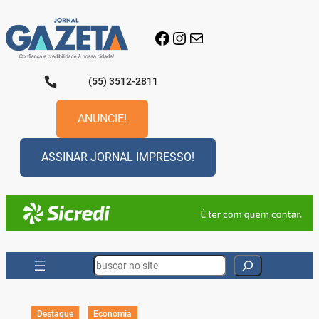
Pular
para
Facebook
Instagram
E-mail
o
conteúdo
(55) 3512-2811
ANUNCIE!
ASSINAR JORNAL IMPRESSO!
Search
Destaque
Economia