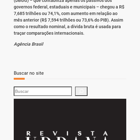
(DBGG) – que contabiliza apenas os passivos dos
governos federal, estaduais e municipais – chegou a R$
7,685 trilhões ou 74,1%, com aumento em relação ao
mês anterior (R$ 7,594 trilhões ou 73,6% do PIB). Assim
como o resultado nominal, a dívida bruta é usada para
traçar comparações internacionais.
Agência Brasil
Buscar no site
S
e
a
r
c
h