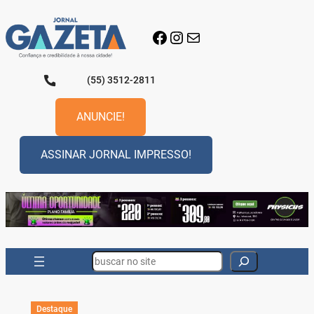
Pular
para
Facebook
Instagram
E-mail
o
conteúdo
(55) 3512-2811
ANUNCIE!
ASSINAR JORNAL IMPRESSO!
Search
Destaque