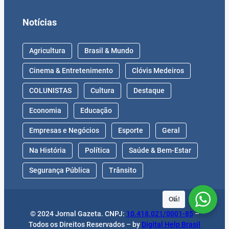
Notícias
Agricultura
Brasil & Mundo
Cinema & Entretenimento
Clóvis Medeiros
COLUNISTAS
Cultura
Destaque
Economia
Educação
Empresas e Negócios
Esporte
Geral
Na História
Política
Saúde & Bem-Estar
Segurança Pública
Trânsito
Olá!
© 2024 Jornal Gazeta. CNPJ:
10.418.021/0001-85
–
Todos os Direitos Reservados – by
Digital Help Brasil