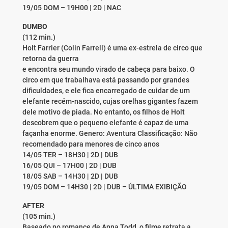
19/05 DOM – 19H00 | 2D | NAC
DUMBO
(112 min.)
Holt Farrier (Colin Farrell) é uma ex-estrela de circo que
retorna da guerra
e encontra seu mundo virado de cabeça para baixo. O
circo em que trabalhava está passando por grandes
dificuldades, e ele fica encarregado de cuidar de um
elefante recém-nascido, cujas orelhas gigantes fazem
dele motivo de piada. No entanto, os filhos de Holt
descobrem que o pequeno elefante é capaz de uma
façanha enorme. Genero: Aventura Classificação: Não
recomendado para menores de cinco anos
14/05 TER – 18H30 | 2D | DUB
16/05 QUI – 17H00 | 2D | DUB
18/05 SAB – 14H30 | 2D | DUB
19/05 DOM – 14H30 | 2D | DUB – ÚLTIMA EXIBIÇÃO
AFTER
(105 min.)
Baseado no romance de Anna Todd, o filme retrata a