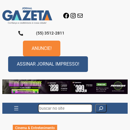
Pular
para
Facebook
Instagram
E-mail
o
conteúdo
(55) 3512-2811
ANUNCIE!
ASSINAR JORNAL IMPRESSO!
Search
Cinema & Entretenimento