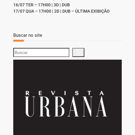
16/07 TER – 17H00 | 3D | DUB
17/07 QUA – 17H00 | 2D | DUB – ÚLTIMA EXIBIÇÃO
Buscar no site
S
e
a
r
c
h