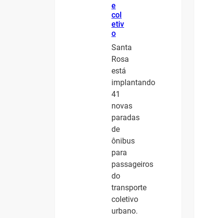
e
col
etiv
o
Santa
Rosa
está
implantando
41
novas
paradas
de
ônibus
para
passageiros
do
transporte
coletivo
urbano.