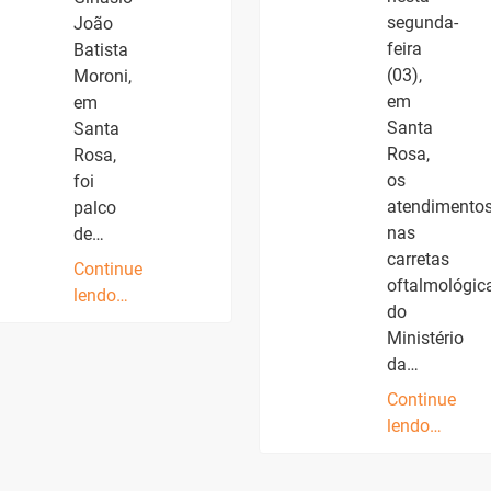
segunda-
João
feira
Batista
(03),
Moroni,
em
em
Santa
Santa
Rosa,
Rosa,
os
foi
atendimento
palco
nas
de…
carretas
Continue
oftalmológic
lendo…
do
Ministério
da…
Continue
lendo…