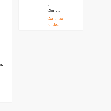
a
China…
Continue
lendo…
s
as