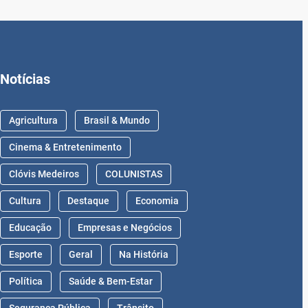
Notícias
Agricultura
Brasil & Mundo
Cinema & Entretenimento
Clóvis Medeiros
COLUNISTAS
Cultura
Destaque
Economia
Educação
Empresas e Negócios
Esporte
Geral
Na História
Política
Saúde & Bem-Estar