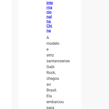
inte
rna
cio
nal
na
Chi
na
A
modelo
e
atriz
santarosense
Gabi
Rock,
chegou
ao
Brasil.
Ela
embarcou
para