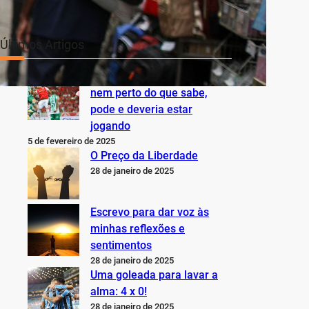
Últimos Artigos
O Inter não está jogando
nem perto do que sabe,
pode e deveria estar
jogando
5 de fevereiro de 2025
O Preço da Liberdade
28 de janeiro de 2025
Escrevo para dar voz às
minhas reflexões e
sentimentos
28 de janeiro de 2025
Uma goleada para lavar a
alma: 4 x 0!
28 de janeiro de 2025