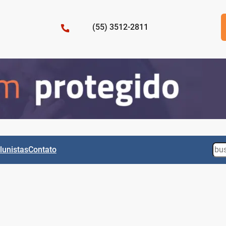
(55) 3512-2811
Sea
lunistas
Contato