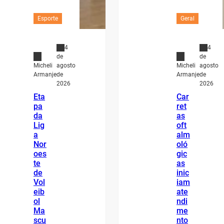
Esporte
Geral
4
4
de
de
agosto
agosto
Micheli
Micheli
de
de
Armanje
Armanje
2026
2026
Eta
Car
pa
ret
da
as
Lig
oft
a
alm
Nor
oló
oes
gic
te
as
de
inic
Vol
iam
eib
ate
ol
ndi
Ma
me
scu
nto