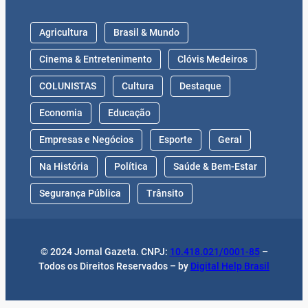
Agricultura
Brasil & Mundo
Cinema & Entretenimento
Clóvis Medeiros
COLUNISTAS
Cultura
Destaque
Economia
Educação
Empresas e Negócios
Esporte
Geral
Na História
Política
Saúde & Bem-Estar
Segurança Pública
Trânsito
© 2024 Jornal Gazeta. CNPJ:
10.418.021/0001-85
–
Todos os Direitos Reservados – by
Digital Help Brasil