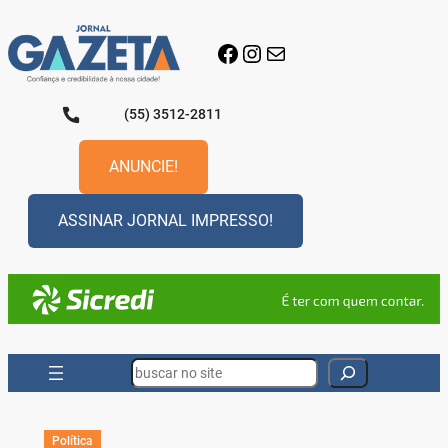
Pular
para
Facebook
Instagram
E-mail
o
conteúdo
(55) 3512-2811
ANUNCIE!
ASSINAR JORNAL IMPRESSO!
Search
Política