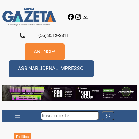
Pular
para
Facebook
Instagram
E-mail
o
conteúdo
(55) 3512-2811
ANUNCIE!
ASSINAR JORNAL IMPRESSO!
Search
Política