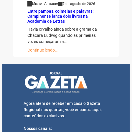
Micheli Armanje
7 de agosto de 2026
Entre pampas, colmeias e palavras:
Campinense lança dois livros na
Academia de Letras
Havia orvalho ainda sobre a grama da
Chácara Ludwig quando as primeiras
vozes começaram a…
Continue lendo…
Agora além de receber em casa o Gazeta
Regional nas quartas, você encontra aqui,
conteúdos exclusivos.
Nossos canais: