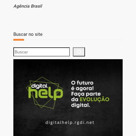
Agência Brasil
Buscar no site
S
e
a
r
c
h