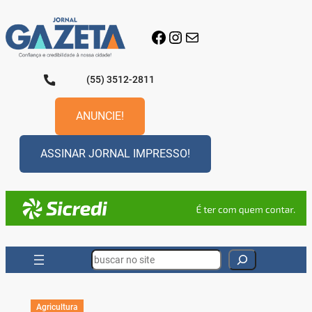
Pular
para
Facebook
Instagram
E-mail
o
conteúdo
(55) 3512-2811
ANUNCIE!
ASSINAR JORNAL IMPRESSO!
Search
Agricultura