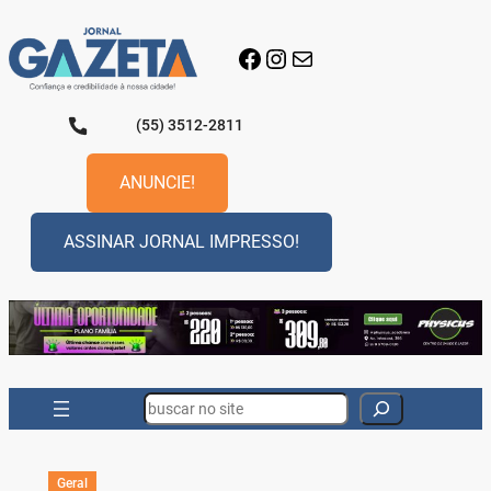
Pular
para
Facebook
Instagram
E-mail
o
conteúdo
(55) 3512-2811
ANUNCIE!
ASSINAR JORNAL IMPRESSO!
Search
Geral