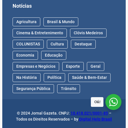
Notícias
Agricultura
Brasil & Mundo
Cinema & Entretenimento
Clóvis Medeiros
COLUNISTAS
Cultura
Destaque
Economia
Educação
Empresas e Negócios
Esporte
Geral
Na História
Política
Saúde & Bem-Estar
Segurança Pública
Trânsito
Olá!
© 2024 Jornal Gazeta. CNPJ:
10.418.021/0001-85
–
Todos os Direitos Reservados – by
Digital Help Brasil