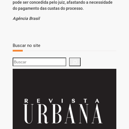
pode ser concedida pelo juiz, afastando a necessidade
do pagamento das custas do processo.
Agência Brasil
Buscar no site
S
e
a
r
c
h