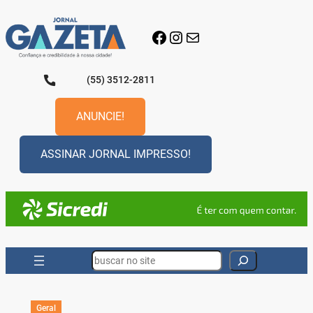
Pular
para
Facebook
Instagram
E-mail
o
conteúdo
(55) 3512-2811
ANUNCIE!
ASSINAR JORNAL IMPRESSO!
Search
Geral