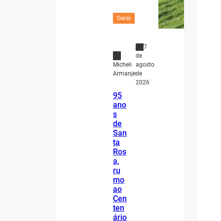
Geral
7
de
agosto
Micheli
de
Armanje
2026
95
ano
s
de
San
ta
Ros
a,
ru
mo
ao
Cen
ten
ário