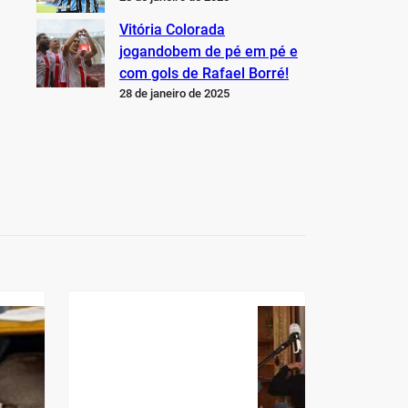
Vitória Colorada
jogandobem de pé em pé e
com gols de Rafael Borré!
28 de janeiro de 2025