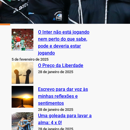
Últimos Artigos
O Inter não está jogando
nem perto do que sabe,
pode e deveria estar
jogando
5 de fevereiro de 2025
O Preço da Liberdade
28 de janeiro de 2025
Escrevo para dar voz às
minhas reflexões e
sentimentos
28 de janeiro de 2025
Uma goleada para lavar a
alma: 4 x 0!
28 de janeiro de 2025