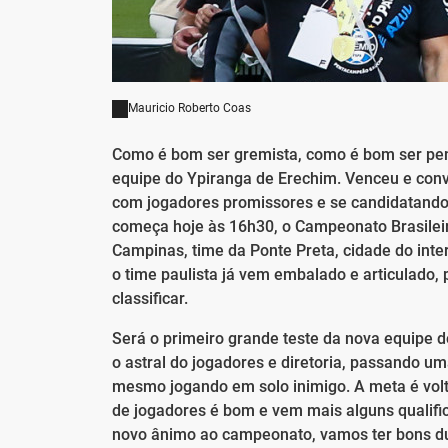
Mauricio Roberto Coas
Como é bom ser gremista, como é bom ser pe
equipe do Ypiranga de Erechim. Venceu e con
com jogadores promissores e se candidatando a 
começa hoje às 16h30, o Campeonato Brasileir
Campinas, time da Ponte Preta, cidade do inte
o time paulista já vem embalado e articulado,
classificar.
Será o primeiro grande teste da nova equipe d
o astral do jogadores e diretoria, passando um
mesmo jogando em solo inimigo. A meta é volta
de jogadores é bom e vem mais alguns qualifi
novo ânimo ao campeonato, vamos ter bons duel