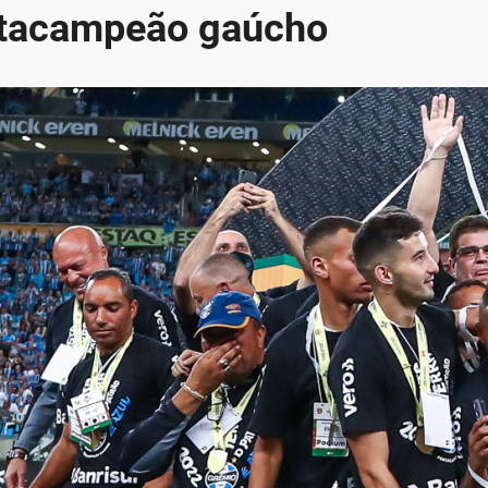
ntacampeão gaúcho