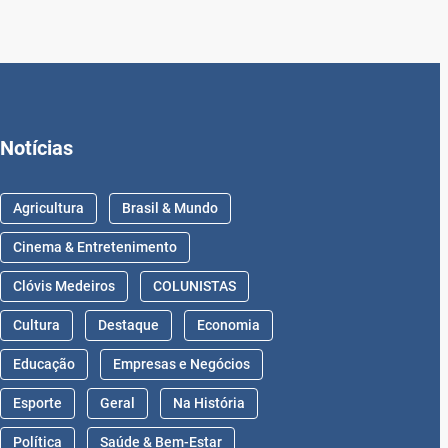
Notícias
Agricultura
Brasil & Mundo
Cinema & Entretenimento
Clóvis Medeiros
COLUNISTAS
Cultura
Destaque
Economia
Educação
Empresas e Negócios
Esporte
Geral
Na História
Política
Saúde & Bem-Estar