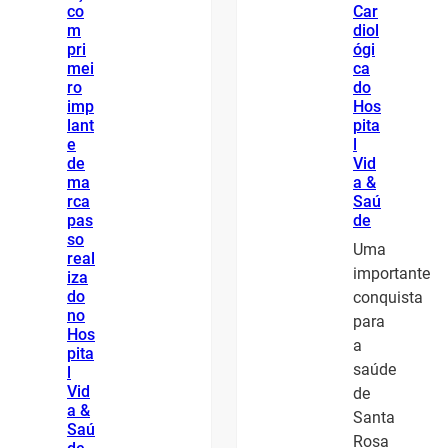
co
Car
m
diol
pri
ógi
mei
ca
ro
do
imp
Hos
lant
pita
e
l
de
Vid
ma
a &
rca
Saú
pas
de
so
Uma
real
importante
iza
do
conquista
no
para
Hos
a
pita
saúde
l
Vid
de
a &
Santa
Saú
Rosa