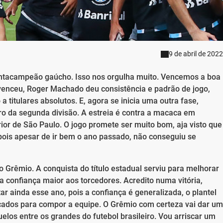
9 de abril de 2022
ntacampeão gaúcho. Isso nos orgulha muito. Vencemos a boa
venceu, Roger Machado deu consistência e padrão de jogo,
titulares absolutos. E, agora se inicia uma outra fase,
o da segunda divisão. A estreia é contra a macaca em
rior de São Paulo. O jogo promete ser muito bom, aja visto que
 pois apesar de ir bem o ano passado, não conseguiu se
o Grêmio. A conquista do título estadual serviu para melhorar
a confiança maior aos torcedores. Acredito numa vitória,
r ainda esse ano, pois a confiança é generalizada, o plantel
cados para compor a equipe. O Grêmio com certeza vai dar um
os entre os grandes do futebol brasileiro. Vou arriscar um