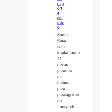
nsp
ort
e
col
etiv
o
Santa
Rosa
está
implantando
41
novas
paradas
de
ônibus
para
passageiros
do
transporte