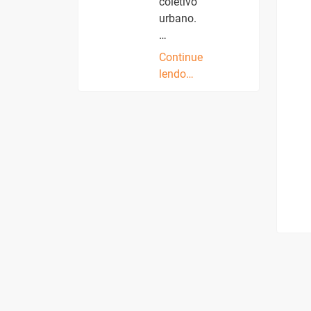
coletivo
urbano.
…
Continue
lendo…