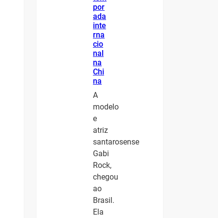
por
ada
inte
rna
cio
nal
na
Chi
na
A
modelo
e
atriz
santarosense
Gabi
Rock,
chegou
ao
Brasil.
Ela