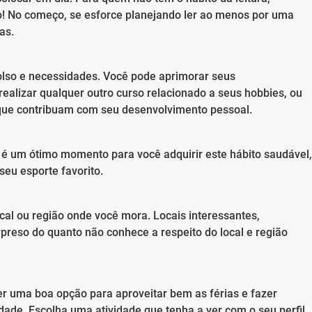
o! No começo, se esforce planejando ler ao menos por uma
as.
bolso e necessidades. Você pode aprimorar seus
ealizar qualquer outro curso relacionado a seus hobbies, ou
que contribuam com seu desenvolvimento pessoal.
e é um ótimo momento para você adquirir este hábito saudável,
 seu esporte favorito.
cal ou região onde você mora. Locais interessantes,
rpreso do quanto não conhece a respeito do local e região
er uma boa opção para aproveitar bem as férias e fazer
ade. Escolha uma atividade que tenha a ver com o seu perfil