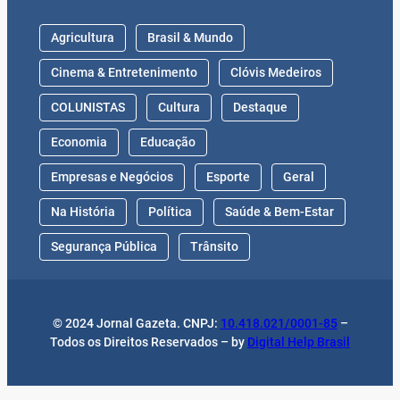
Agricultura
Brasil & Mundo
Cinema & Entretenimento
Clóvis Medeiros
COLUNISTAS
Cultura
Destaque
Economia
Educação
Empresas e Negócios
Esporte
Geral
Na História
Política
Saúde & Bem-Estar
Segurança Pública
Trânsito
© 2024 Jornal Gazeta. CNPJ:
10.418.021/0001-85
–
Todos os Direitos Reservados – by
Digital Help Brasil