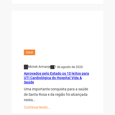
Geral
Micheli Armanje
7 de agosto de 2026
Aprovados pelo Estado os 10 leitos para
UTI Cardiológica do Hospital Vida &
Saúde
Uma importante conquista para a saúde
de Santa Rosa e da região foi alcançada
nesta…
Continue lendo…