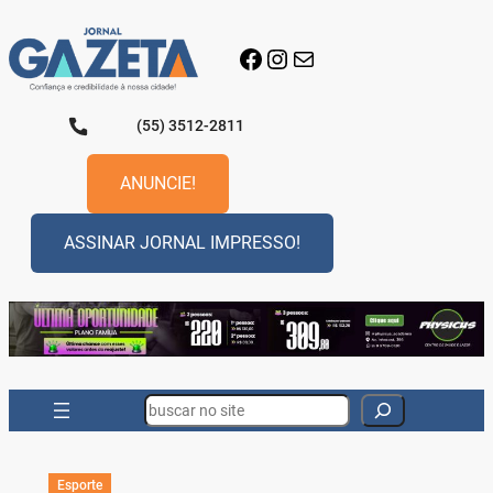
Pular
para
Facebook
Instagram
E-mail
o
conteúdo
(55) 3512-2811
ANUNCIE!
ASSINAR JORNAL IMPRESSO!
Search
Esporte