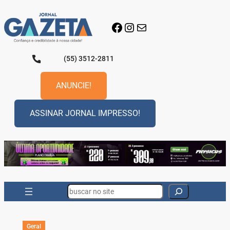
Pular
para
Facebook
Instagram
E-mail
o
conteúdo
(55) 3512-2811
ANUNCIE!
ASSINAR JORNAL IMPRESSO!
Search
Geral