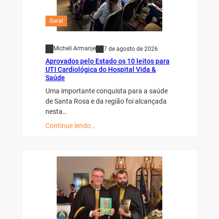
Geral
Micheli Armanje
7 de agosto de 2026
Aprovados pelo Estado os 10 leitos para
UTI Cardiológica do Hospital Vida &
Saúde
Uma importante conquista para a saúde
de Santa Rosa e da região foi alcançada
nesta…
Continue lendo…