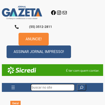
Pular
para
Facebook
Instagram
E-mail
o
conteúdo
(55) 3512-2811
ANUNCIE!
ASSINAR JORNAL IMPRESSO!
Search
Geral