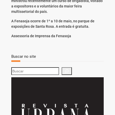
ministrou recentemente um curso de brigadista, voltado
a expositores e a voluntários da maior feira
multissetorial do país.
A Fenasoja ocorre de 1º a 10 de maio, no parque de
exposições de Santa Rosa. A entrada é gratuita.
Assessoria de Imprensa da Fenasoja
Buscar no site
S
e
a
r
c
h