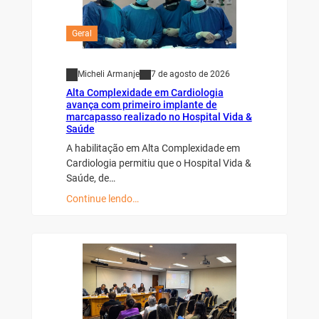
Geral
Micheli Armanje
7 de agosto de 2026
Alta Complexidade em Cardiologia
avança com primeiro implante de
marcapasso realizado no Hospital Vida &
Saúde
A habilitação em Alta Complexidade em
Cardiologia permitiu que o Hospital Vida &
Saúde, de…
Continue lendo…