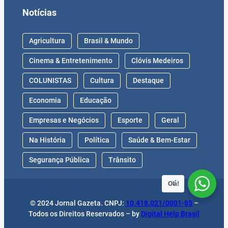
Notícias
Agricultura
Brasil & Mundo
Cinema & Entretenimento
Clóvis Medeiros
COLUNISTAS
Cultura
Destaque
Economia
Educação
Empresas e Negócios
Esporte
Geral
Na História
Política
Saúde & Bem-Estar
Segurança Pública
Trânsito
Olá!
© 2024 Jornal Gazeta. CNPJ:
10.418.021/0001-85
–
Todos os Direitos Reservados – by
Digital Help Brasil