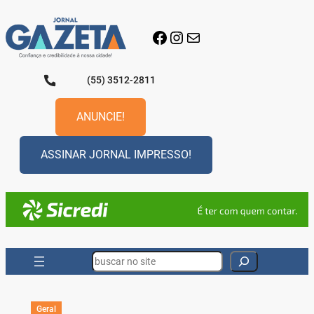
Pular
para
Facebook
Instagram
E-mail
o
conteúdo
(55) 3512-2811
ANUNCIE!
ASSINAR JORNAL IMPRESSO!
Search
Geral