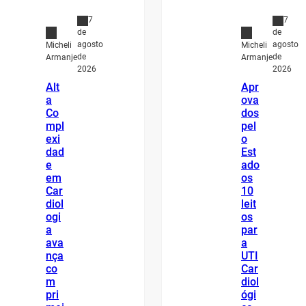
7
7
de
de
agosto
agosto
Micheli
Micheli
de
de
Armanje
Armanje
2026
2026
Alt
Apr
a
ova
Co
dos
mpl
pel
exi
o
dad
Est
e
ado
em
os
Car
10
diol
leit
ogi
os
a
par
ava
a
nça
UTI
co
Car
m
diol
pri
ógi