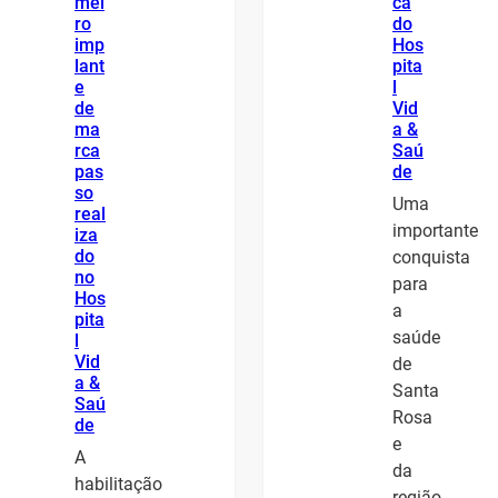
mei
ca
ro
do
imp
Hos
lant
pita
e
l
de
Vid
ma
a &
rca
Saú
pas
de
so
Uma
real
importante
iza
do
conquista
no
para
Hos
a
pita
saúde
l
Vid
de
a &
Santa
Saú
Rosa
de
e
A
da
habilitação
região