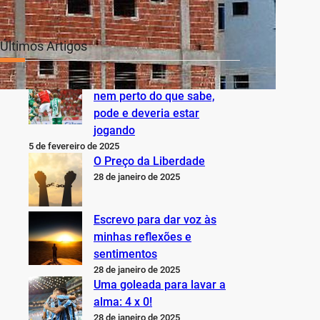
Últimos Artigos
O Inter não está jogando
nem perto do que sabe,
pode e deveria estar
jogando
5 de fevereiro de 2025
O Preço da Liberdade
28 de janeiro de 2025
Escrevo para dar voz às
minhas reflexões e
sentimentos
28 de janeiro de 2025
Uma goleada para lavar a
alma: 4 x 0!
28 de janeiro de 2025