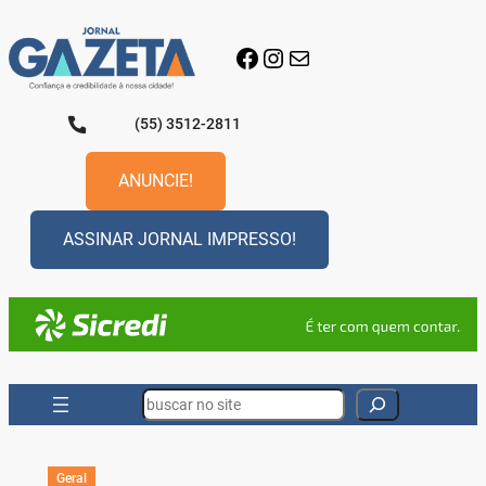
Pular
para
Facebook
Instagram
E-mail
o
conteúdo
(55) 3512-2811
ANUNCIE!
ASSINAR JORNAL IMPRESSO!
Search
Geral