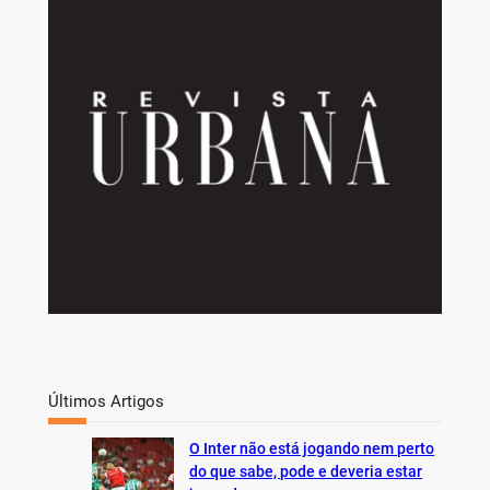
r
c
h
Últimos Artigos
O Inter não está jogando nem perto
do que sabe, pode e deveria estar