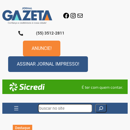
Pular
para
Facebook
Instagram
E-mail
o
conteúdo
(55) 3512-2811
ANUNCIE!
ASSINAR JORNAL IMPRESSO!
Search
Destaque