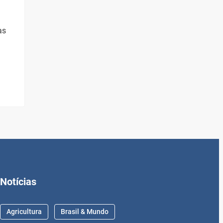
as
Notícias
Agricultura
Brasil & Mundo