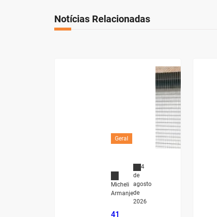
Notícias Relacionadas
Geral
4
de
agosto
Micheli
de
Armanje
2026
41