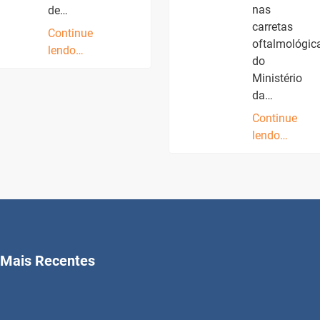
nas
de…
carretas
Continue
oftalmológic
lendo…
do
Ministério
da…
Continue
lendo…
Mais Recentes