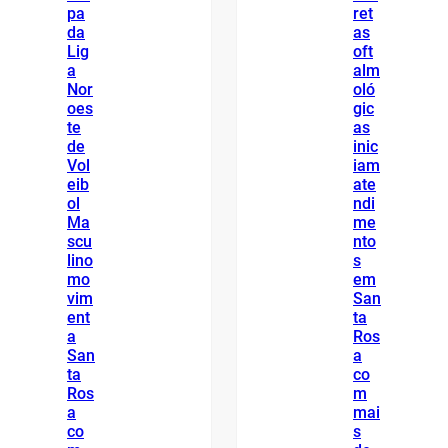
pa
ret
da
as
Lig
oft
a
alm
Nor
oló
oes
gic
te
as
de
inic
Vol
iam
eib
ate
ol
ndi
Ma
me
scu
nto
lino
s
mo
em
vim
San
ent
ta
a
Ros
San
a
ta
co
Ros
m
a
mai
co
s