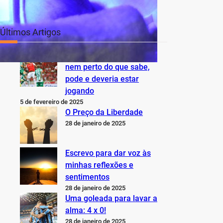
Últimos Artigos
O Inter não está jogando
nem perto do que sabe,
pode e deveria estar
jogando
5 de fevereiro de 2025
O Preço da Liberdade
28 de janeiro de 2025
Escrevo para dar voz às
minhas reflexões e
sentimentos
28 de janeiro de 2025
Uma goleada para lavar a
alma: 4 x 0!
28 de janeiro de 2025