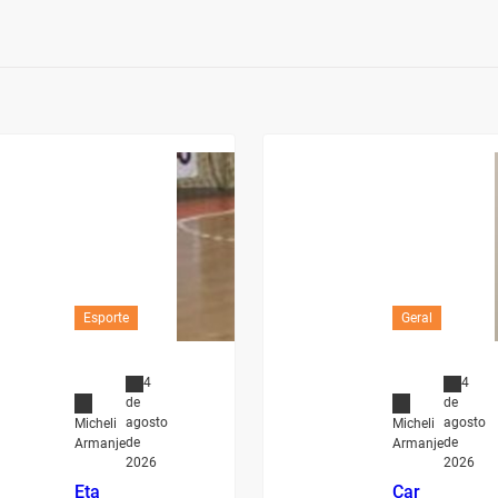
Esporte
Geral
4
4
de
de
agosto
agosto
Micheli
Micheli
de
de
Armanje
Armanje
2026
2026
Eta
Car