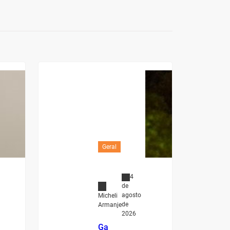
Geral
4
de
agosto
Micheli
de
Armanje
2026
Ga