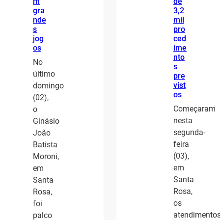
m
de
gra
3,2
nde
mil
s
pro
jog
ced
os
ime
nto
No
s
último
pre
vist
domingo
os
(02),
Começaram
o
nesta
Ginásio
segunda-
João
feira
Batista
(03),
Moroni,
em
em
Santa
Santa
Rosa,
Rosa,
os
foi
atendimento
palco