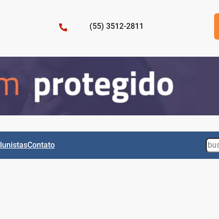
(55) 3512-2811
Sea
lunistas
Contato