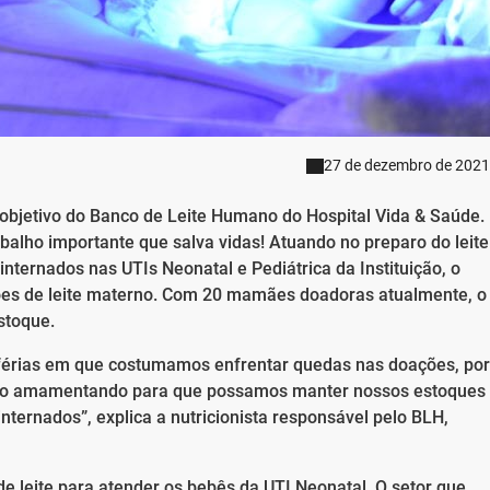
27 de dezembro de 2021
 objetivo do Banco de Leite Humano do Hospital Vida & Saúde.
balho importante que salva vidas! Atuando no preparo do leite
nternados nas UTIs Neonatal e Pediátrica da Instituição, o
es de leite materno. Com 20 mamães doadoras atualmente, o
stoque.
férias em que costumamos enfrentar quedas nas doações, por
tão amamentando para que possamos manter nossos estoques
nternados”, explica a nutricionista responsável pelo BLH,
de leite para atender os bebês da UTI Neonatal. O setor que